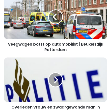
botst
op
automobilist
|
Beukelsdijk
Rotterdam
Veegwagen botst op automobilist | Beukelsdijk
Rotterdam
Overleden
vrouw
en
zwaargewonde
man
in
woning
aangetroffen
|
Overleden vrouw en zwaargewonde man in
Busschieterstraat