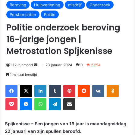
Beroving
Hulpverlening
misdrijf
Onderzoek
Persberichten
Politie
Politie onderzoek beroving
16-jarige jongen |
Metrostation Spijkenisse
112-rijnmond
23 januari 2024
0
2.254
1 minuut leestijd
Facebook
X
LinkedIn
Tumblr
Pinterest
Reddit
VKontakte
Odnoklassniki
Pocket
Messenger
WhatsApp
Telegram
Deel via E-mail
Spijkenisse – Een jongen van 16 jaar is maandagmiddag
22 januari van zijn spullen beroofd.