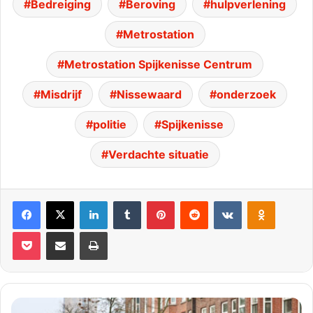
Bedreiging
Beroving
hulpverlening
Metrostation
Metrostation Spijkenisse Centrum
Misdrijf
Nissewaard
onderzoek
politie
Spijkenisse
Verdachte situatie
Facebook
X
LinkedIn
Tumblr
Pinterest
Reddit
VKontakte
Odnoklassniki
Pocket
Deel via E-mail
Print
Veegwagen