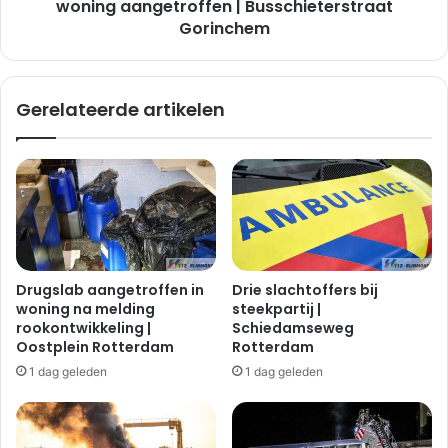
Gorinchem
woning aangetroffen | Busschieterstraat
Gorinchem
Gerelateerde artikelen
Drugslab aangetroffen in
Drie slachtoffers bij
woning na melding
steekpartij |
rookontwikkeling |
Schiedamseweg
Oostplein Rotterdam
Rotterdam
1 dag geleden
1 dag geleden