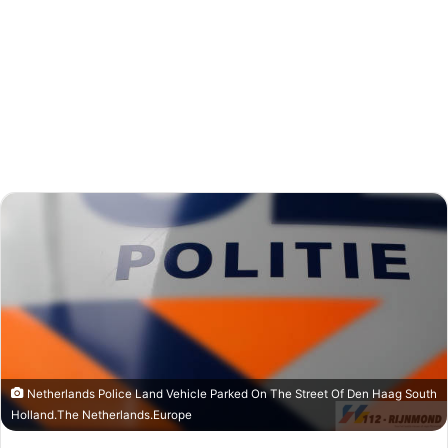
Send
an
email
Netherlands Police Land Vehicle Parked On The Street Of Den Haag South
Holland.The Netherlands.Europe