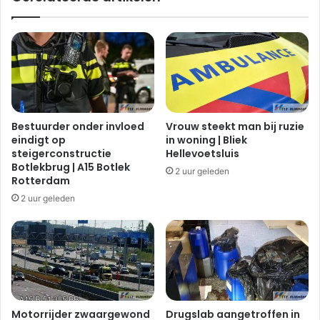
c
e
o
n
n
b
t
i
a
j
i
b
n
r
e
a
Bestuurder onder invloed
Vrouw steekt man bij ruzie
r
n
eindigt op
in woning | Bliek
b
d
steigerconstructie
Hellevoetsluis
r
r
Botlekbrug | A15 Botlek
2 uur geleden
a
e
Rotterdam
n
s
2 uur geleden
d
t
j
a
e
u
|
r
P
a
o
n
o
t
r
Z
Motorrijder zwaargewond
Drugslab aangetroffen in