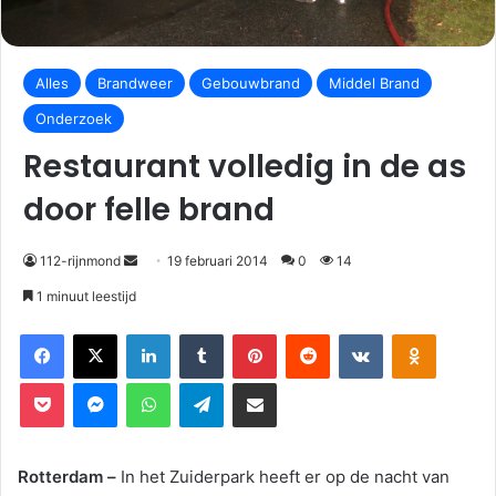
Alles
Brandweer
Gebouwbrand
Middel Brand
Onderzoek
Restaurant volledig in de as
door felle brand
112-rijnmond
19 februari 2014
0
14
1 minuut leestijd
Facebook
X
LinkedIn
Tumblr
Pinterest
Reddit
VKontakte
Odnoklassniki
Pocket
Messenger
WhatsApp
Telegram
Deel via E-mail
Rotterdam –
In het Zuiderpark heeft er op de nacht van