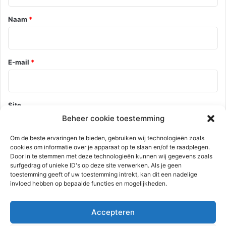
e
*
Naam
*
E-mail
*
Site
Beheer cookie toestemming
Om de beste ervaringen te bieden, gebruiken wij technologieën zoals
cookies om informatie over je apparaat op te slaan en/of te raadplegen.
Mijn naam, e-mail en site opslaan in deze browser voor de
Door in te stemmen met deze technologieën kunnen wij gegevens zoals
volgende keer wanneer ik een reactie plaats.
surfgedrag of unieke ID's op deze site verwerken. Als je geen
toestemming geeft of uw toestemming intrekt, kan dit een nadelige
invloed hebben op bepaalde functies en mogelijkheden.
Deze site gebruikt Akismet om spam te verminderen.
Bekijk hoe je
Accepteren
reactie gegevens worden verwerkt
.