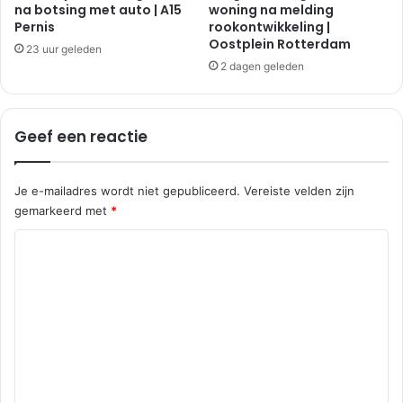
t
na botsing met auto | A15
woning na melding
u
Pernis
rookontwikkeling |
u
i
Oostplein Rotterdam
g
d
23 uur geleden
a
e
2 dagen geleden
a
r
l
p
a
Geef een reactie
r
k
Je e-mailadres wordt niet gepubliceerd.
Vereiste velden zijn
gemarkeerd met
*
R
e
a
c
t
i