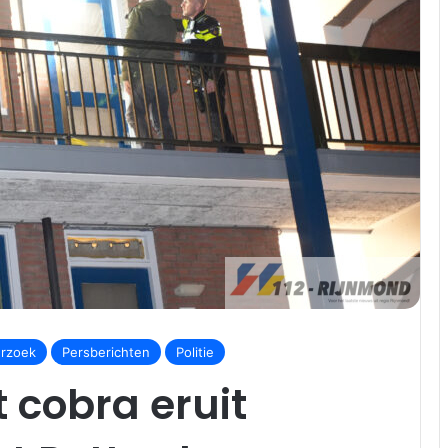
rzoek
Persberichten
Politie
 cobra eruit