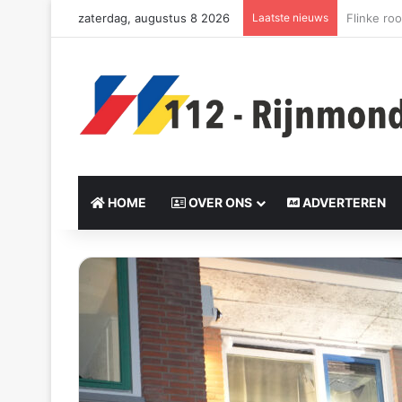
zaterdag, augustus 8 2026
Laatste nieuws
Woning v
HOME
OVER ONS
ADVERTEREN
Send
an
email