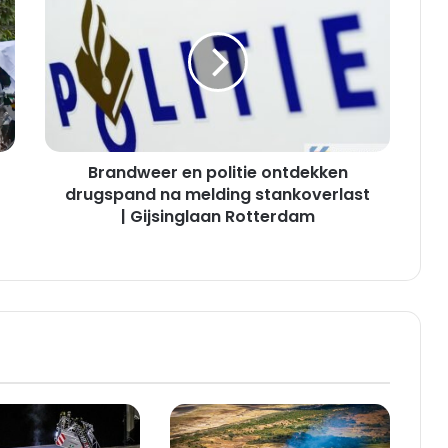
en
politie
ontdekken
drugspand
na
melding
stankoverlast
|
Brandweer en politie ontdekken
Gijsinglaan
Rotterdam
drugspand na melding stankoverlast
| Gijsinglaan Rotterdam