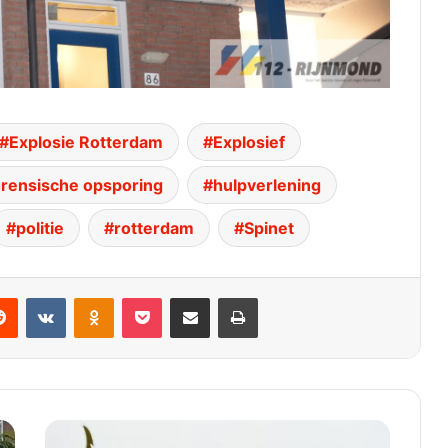
Explosie Rotterdam
Explosief
rensische opsporing
hulpverlening
politie
rotterdam
Spinet
dit
VKontakte
Odnoklassniki
Pocket
Deel via E-mail
Print
Brandweer