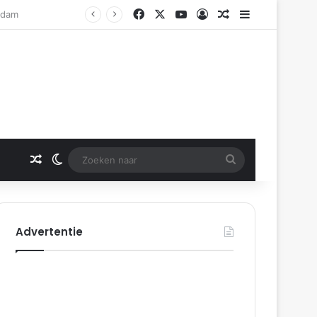
Facebook
X
YouTube
Log In
Gerelateerd artikel
Sidebar
Rotterdam
Gerelateerd artikel
Switch skin
Zoeken
naar
Advertentie