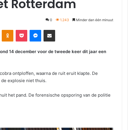
et Rotterdam
0
1.243
Minder dan één minuut
kte
Odnoklassniki
Pocket
Messenger
Deel via E-mail
ond 14 december voor de tweede keer dit jaar een
cobra ontploffen, waarna de ruit eruit klapte. De
e explosie niet thuis.
nuit het pand. De forensische opsporing van de politie