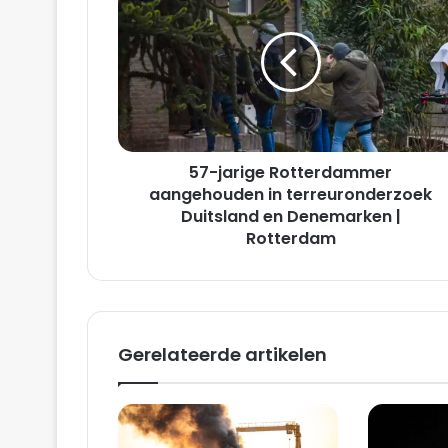
jarige
Rotterdammer
aangehouden
in
terreuronderzoek
Duitsland
en
Denemarken
57-jarige Rotterdammer
|
Rotterdam
aangehouden in terreuronderzoek
Duitsland en Denemarken |
Rotterdam
Gerelateerde artikelen