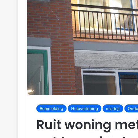
Bommelding
Hulpverlening
misdrijf
Onde
Ruit woning met