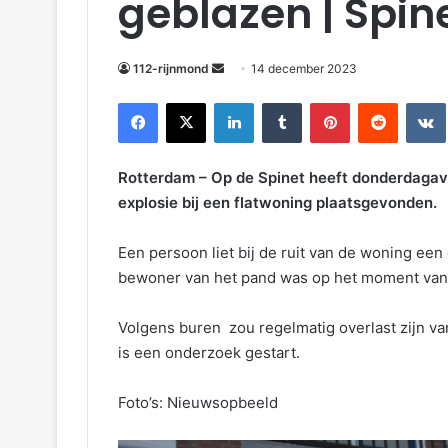
geblazen | Spin
112-rijnmond
14 december 2023
Facebook
X
LinkedIn
Tumblr
Pinterest
Reddit
VKonta
Rotterdam – Op de Spinet heeft donderdagav
explosie bij een flatwoning plaatsgevonden.
Een persoon liet bij de ruit van de woning een 
bewoner van het pand was op het moment van d
Volgens buren zou regelmatig overlast zijn va
is een onderzoek gestart.
Foto’s: Nieuwsopbeeld