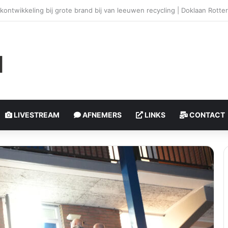
olledig verwoest door brand, bewoner zwaargewond | Watertorenweg 
LIVESTREAM
AFNEMERS
LINKS
CONTACT