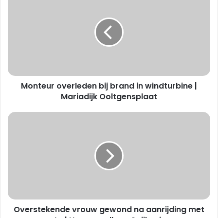
o
n
t
e
u
r
o
v
Monteur overleden bij brand in windturbine |
e
r
Mariadijk Ooltgensplaat
l
e
O
d
v
e
e
n
r
b
s
i
t
j
e
b
k
r
e
a
Overstekende vrouw gewond na aanrijding met
n
n