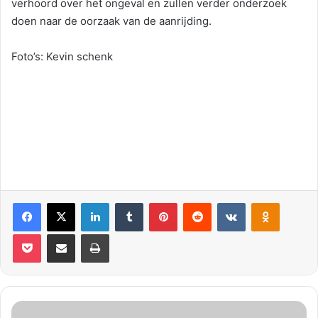
verhoord over het ongeval en zullen verder onderzoek
doen naar de oorzaak van de aanrijding.
Foto’s: Kevin schenk
Facebook
X
LinkedIn
Tumblr
Pinterest
Reddit
VKontakte
Odnoklassniki
Pocket
Deel via E-mail
Print
M