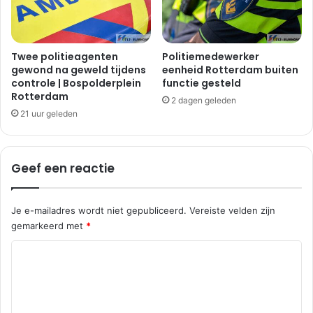
i
i
j
n
k
g
O
m
Twee politieagenten
Politiemedewerker
o
gewond na geweld tijdens
eenheid Rotterdam buiten
e
controle | Bospolderplein
functie gesteld
l
t
Rotterdam
t
a
2 dagen geleden
g
u
21 uur geleden
e
t
n
o
s
|
Geef een reactie
p
H
l
e
a
e
Je e-mailadres wordt niet gepubliceerd.
Vereiste velden zijn
a
m
gemarkeerd met
*
t
r
a
R
a
e
d
l
a
a