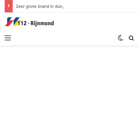
Zeer grote brand in duingebied | Oosterduinpad Ouddorp
Menu
Switch sk
Zoek