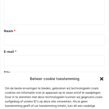
c
a
n
t
S
i
p
e
i
j
*
Naam
*
k
e
n
i
E-mail
*
s
s
e
Site
Beheer cookie toestemming
Om de beste ervaringen te bieden, gebruiken wij technologieën zoals
cookies om informatie over je apparaat op te slaan en/of te raadplegen.
Mijn naam, e-mail en site opslaan in deze browser voor de
Door in te stemmen met deze technologieën kunnen wij gegevens zoals
volgende keer wanneer ik een reactie plaats.
surfgedrag of unieke ID's op deze site verwerken. Als je geen
toestemming geeft of uw toestemming intrekt, kan dit een nadelige