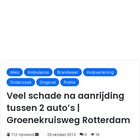
S
e
Alles
Ambulance
Brandweer
Hulpverlening
n
Onderzoek
Ongeval
Politie
d
Veel schade na aanrijding
a
n
tussen 2 auto’s |
e
m
Groenekruisweg Rotterdam
a
i
112-rijnmond
29 oktober 2013
0
16
l