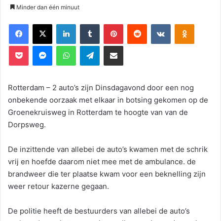
Minder dan één minuut
Facebook
X
LinkedIn
Tumblr
Pinterest
Reddit
VKontakte
Odnoklassniki
Pocket
Messenger
WhatsApp
Telegram
Deel via E-mail
Rotterdam – 2 auto’s zijn Dinsdagavond door een nog
onbekende oorzaak met elkaar in botsing gekomen op de
Groenekruisweg in Rotterdam te hoogte van van de
Dorpsweg.
De inzittende van allebei de auto’s kwamen met de schrik
vrij en hoefde daarom niet mee met de ambulance. de
brandweer die ter plaatse kwam voor een beknelling zijn
weer retour kazerne gegaan.
De politie heeft de bestuurders van allebei de auto’s