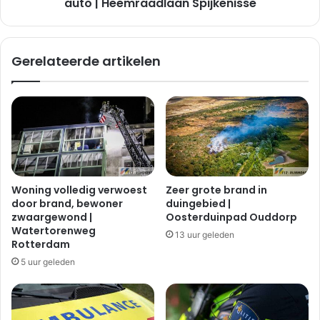
d
auto | Heemraadlaan Spijkenisse
d
e
i
v
n
r
Gerelateerde artikelen
w
o
i
u
n
w
d
g
t
e
u
w
r
o
b
n
i
d
Woning volledig verwoest
Zeer grote brand in
n
n
door brand, bewoner
duingebied |
e
a
zwaargewond |
Oosterduinpad Ouddorp
|
a
Watertorenweg
13 uur geleden
M
a
Rotterdam
a
n
5 uur geleden
r
r
i
i
a
j
d
d