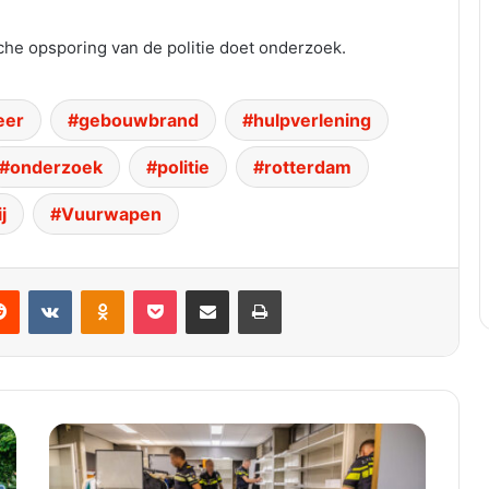
he opsporing van de politie doet onderzoek.
eer
gebouwbrand
hulpverlening
onderzoek
politie
rotterdam
j
Vuurwapen
dit
VKontakte
Odnoklassniki
Pocket
Deel via E-mail
Print
Politie
vindt
na