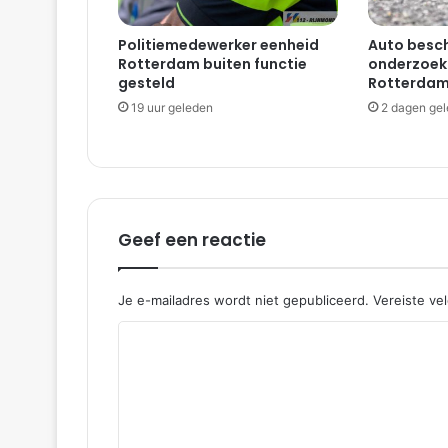
Politiemedewerker eenheid
Auto besch
Rotterdam buiten functie
onderzoekt
gesteld
Rotterdam
19 uur geleden
2 dagen ge
Geef een reactie
Je e-mailadres wordt niet gepubliceerd.
Vereiste ve
R
e
a
c