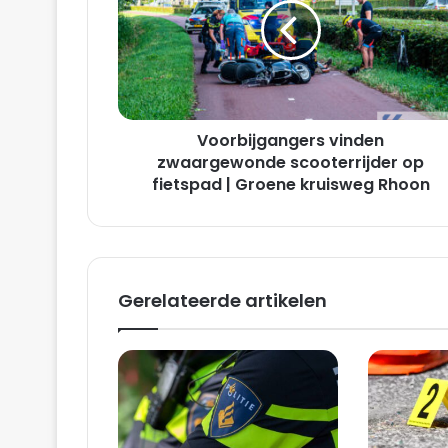
scooterrijder
op
fietspad
|
Groene
kruisweg
Voorbijgangers vinden
Rhoon
zwaargewonde scooterrijder op
fietspad | Groene kruisweg Rhoon
Gerelateerde artikelen