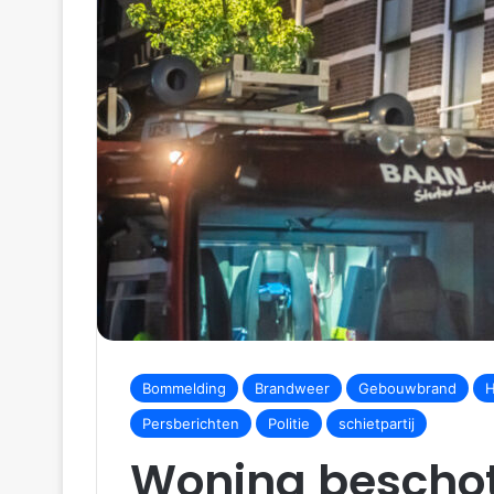
Bommelding
Brandweer
Gebouwbrand
H
Persberichten
Politie
schietpartij
Woning beschot