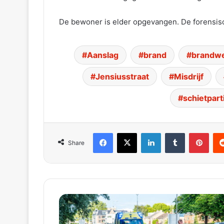
De bewoner is elder opgevangen. De forensisc
Aanslag
brand
brandw
Jensiusstraat
Misdrijf
schietparti
Facebook
X
LinkedIn
Tumblr
Pinterest
Red
Share
Voorbijgangers
vinden
zwaargewonde