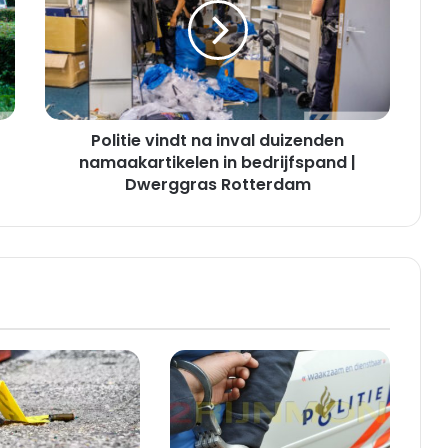
inval
duizenden
namaakartikelen
in
bedrijfspand
|
Politie vindt na inval duizenden
Dwerggras
Rotterdam
namaakartikelen in bedrijfspand |
Dwerggras Rotterdam