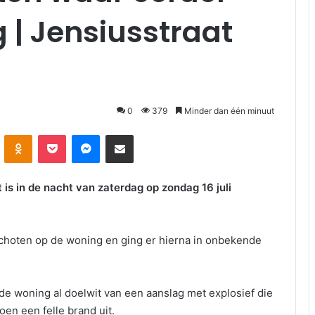
g | Jensiusstraat
0
379
Minder dan één minuut
kte
Odnoklassniki
Pocket
Messenger
Deel via E-mail
t
is in de nacht van zaterdag op zondag 16 juli
choten op de woning en ging er hierna in onbekende
s de woning al doelwit van een aanslag met explosief die
en een felle brand uit.