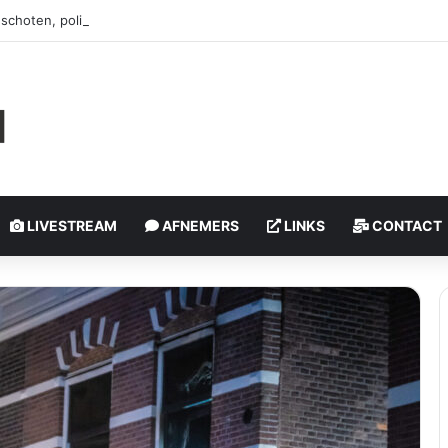
schoten, politie onderzoekt incident | Rotterdam-Schiebroek
LIVESTREAM
AFNEMERS
LINKS
CONTACT