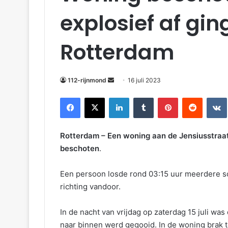
explosief af gin
Rotterdam
112-rijnmond
16 juli 2023
Facebook
X
LinkedIn
Tumblr
Pinterest
Reddit
VKonta
Rotterdam – Een woning aan de Jensiusstraa
beschoten
.
Een persoon losde rond 03:15 uur meerdere s
richting vandoor.
In de nacht van vrijdag op zaterdag 15 juli wa
naar binnen werd gegooid. In de woning brak to