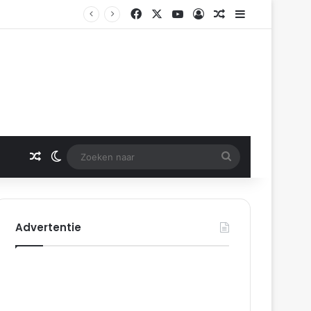
Facebook
X
YouTube
Log In
Gerelateerd artikel
Sidebar
Gerelateerd artikel
Switch skin
Zoeken
naar
Advertentie