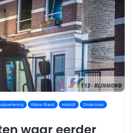
ulpverlening
Kleine Brand
misdrijf
Onderzoek
en waar eerder