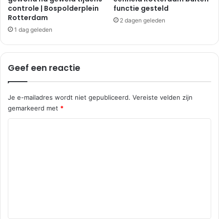
controle | Bospolderplein
functie gesteld
d
e
Rotterdam
a
r
2 dagen geleden
m
d
1 dag geleden
a
m
Geef een reactie
Je e-mailadres wordt niet gepubliceerd.
Vereiste velden zijn
gemarkeerd met
*
R
e
a
c
t
i
e