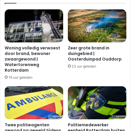
i
t
e
h
t
a
p
n
a
d
r
d
t
o
i
o
Woning volledig verwoest
Zeer grote brand in
j
r
door brand, bewoner
duingebied |
|
v
zwaargewond |
Oosterduinpad Ouddorp
S
u
Watertorenweg
23 uur geleden
l
u
Rotterdam
i
r
16 uur geleden
n
w
g
e
e
r
R
k
o
|
t
R
t
o
e
t
Twee politieagenten
Politiemedewerker
r
gewond na geweld tijdens
eenheid Rotterdam buiten
t