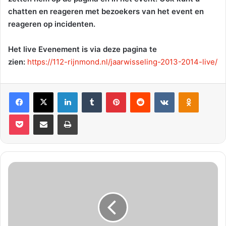
chatten en reageren met bezoekers van het event en
reageren op incidenten.
Het live Evenement is via deze pagina te
zien:
https://112-rijnmond.nl/jaarwisseling-2013-2014-live/
Facebook
X
LinkedIn
Tumblr
Pinterest
Reddit
VKontakte
Odnoklassniki
Pocket
Deel via E-mail
Print
G
e
w
o
n
d