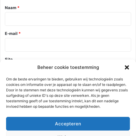
*
Naam
*
E-mail
*
Site
Beheer cookie toestemming
Om de beste ervaringen te bieden, gebruiken wij technologieën zoals
cookies om informatie over je apparaat op te slaan en/of te raadplegen.
Mijn naam, e-mail en site opslaan in deze browser voor de
Door in te stemmen met deze technologieën kunnen wij gegevens zoals
volgende keer wanneer ik een reactie plaats.
surfgedrag of unieke ID's op deze site verwerken. Als je geen
toestemming geeft of uw toestemming intrekt, kan dit een nadelige
invloed hebben op bepaalde functies en mogelijkheden.
Deze site gebruikt Akismet om spam te verminderen.
Bekijk hoe je
Accepteren
reactie gegevens worden verwerkt
.