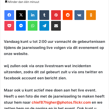
Minder dan één minuut
Facebook
X
LinkedIn
Tumblr
Pinterest
Reddit
VKontakte
Odnoklassniki
Pocket
Messenger
WhatsApp
Telegram
Deel via E-mail
Vandaag kunt u tot 2:00 uur vannacht de gebeurtenissen
tijdens de jaarwisseling live volgen via dit evenement op
onze website.
wij zullen ook via onze livestream wat incidenten
uitzenden, zodra dit zal gebeurt zult u via ons twitter en
facebook account een bericht zien.
Maar ook u kunt actief mee doen aan het live event.
Heeft u een foto die met de jaarwisseling te maken heeft
stuur hem naar
chief87higher@photos.flickr.com
en we
zetten hem op de pagina en in het event. Ook kunt u