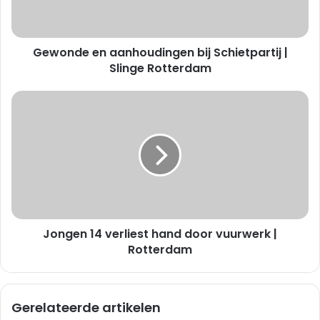
e
e
n
Gewonde en aanhoudingen bij Schietpartij |
a
a
Slinge Rotterdam
n
h
J
o
o
u
n
d
g
i
e
n
n
g
1
e
4
n
v
b
Jongen 14 verliest hand door vuurwerk |
e
i
r
Rotterdam
j
l
S
i
c
e
Gerelateerde artikelen
h
s